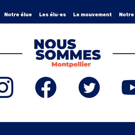
Notre élue
Les élu·es
Le mouvement
Notre