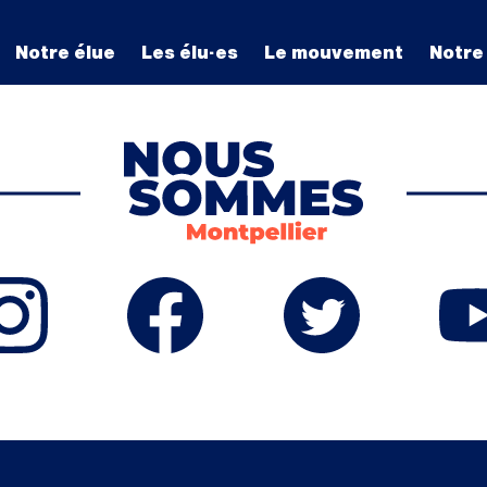
Notre élue
Les élu·es
Le mouvement
Notre