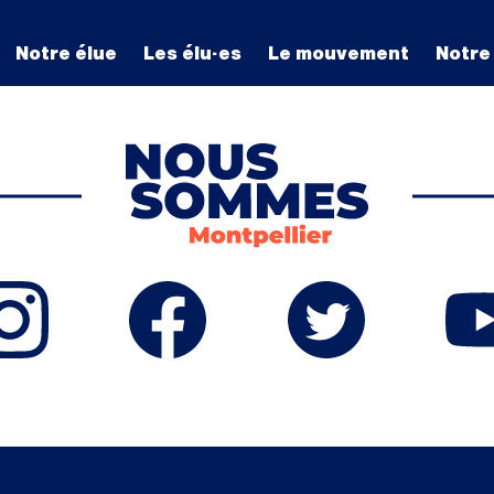
Notre élue
Les élu·es
Le mouvement
Notre