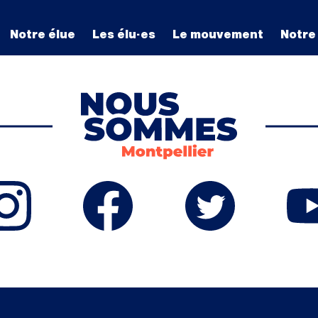
Notre élue
Les élu·es
Le mouvement
Notre