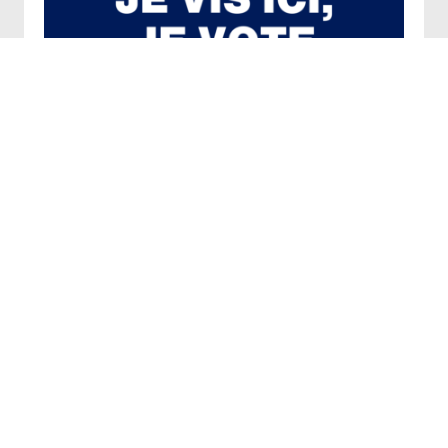
LISTES ÉLECTORALES: INSCRIVEZ-
VOUS LÀ OÙ VOUS VIVEZ !
lire la suite →